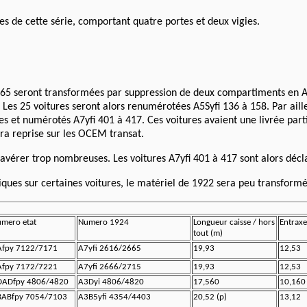
s de cette série, comportant quatre portes et deux vigies.
665 seront transformées par suppression de deux compartiments en A5S
Les 25 voitures seront alors renumérotées A5Syfi 136 à 158. Par aill
ues et numérotés A7yfi 401 à 417. Ces voitures avaient une livrée par
sera reprise sur les OCEM transat.
s'avérer trop nombreuses. Les voitures A7yfi 401 à 417 sont alors décl
niques sur certaines voitures, le matériel de 1922 sera peu transformé
mero etat
Numero 1924
Longueur caisse / hors
Entraxe
tout (m)
fpy 7122/7171
A7yfi 2616/2665
19,93
12,53
fpy 7172/7221
A7yfi 2666/2715
19,93
12,53
DADfpy 4806/4820
A3Dyi 4806/4820
17,560
10,160
BABfpy 7054/7103
A3B5yfi 4354/4403
20,52 (p)
13,12