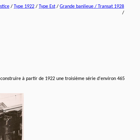
stice
/
Type 1922
/
Type Est
/
Grande banlieue
/ Transat 1928
/
it construire à partir de 1922 une troisième série d'environ 465