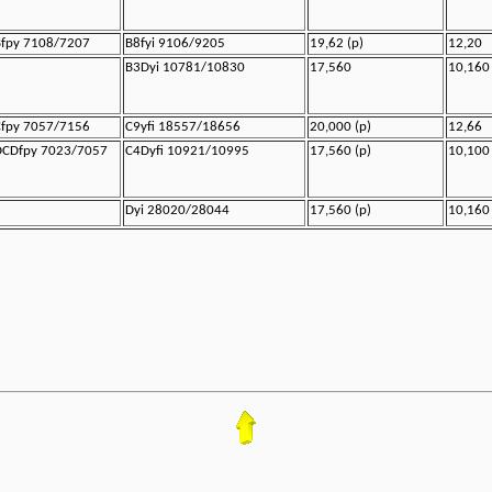
fpy 7108/7207
B8fyi 9106/9205
19,62 (p)
12,20
B3Dyi 10781/10830
17,560
10,160
fpy 7057/7156
C9yfi 18557/18656
20,000 (p)
12,66
DCDfpy 7023/7057
C4Dyfi 10921/10995
17,560 (p)
10,100
Dyi 28020/28044
17,560 (p)
10,160