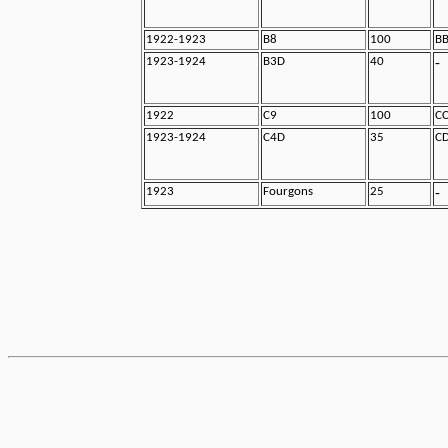
1922-1923
B8
100
BB
1923-1924
B3D
40
-
1922
C9
100
CC
1923-1924
C4D
35
C
1923
Fourgons
25
-