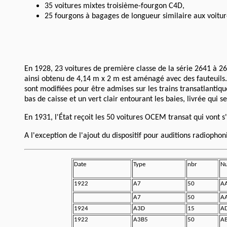
35 voitures mixtes troisième-fourgon C4D,
25 fourgons à bagages de longueur similaire aux voiture
En 1928, 23 voitures de première classe de la série 2641 à 2
ainsi obtenu de 4,14 m x 2 m est aménagé avec des fauteuils. 
sont modifiées pour être admises sur les trains transatlantiq
bas de caisse et un vert clair entourant les baies, livrée qui 
En 1931, l'État reçoit les 50 voitures OCEM transat qui vont 
A l'exception de l'ajout du dispositif pour auditions radiopho
Date
Type
nbr
Nu
1922
A7
50
AA
A7
50
AA
1924
A3D
15
A
1922
A3B5
50
A