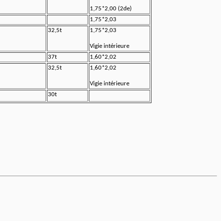
1,75*2,00 (2de)
1,75*2,03
32,5t
1,75*2,03
Vigie intérieure
37t
1,60*2,02
32,5t
1,60*2,02
Vigie intérieure
30t