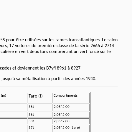
 pour être utilisées sur les rames transatlantiques. Le salon
eurs, 17 voitures de première classe de la série 2666 à 2714
ticulière en vert deux tons comprenant un vert foncé sur le
assées et deviennent les B7yfi 8961 à 8927.
 jusqu'à sa métallisation à partir des années 1940.
 (m)
Compartiments
Tare (t)
36t
2,05*2,00
36t
2,05*2,00
33t
2,05*2,00
37t
2,05*2,00 (1ere)