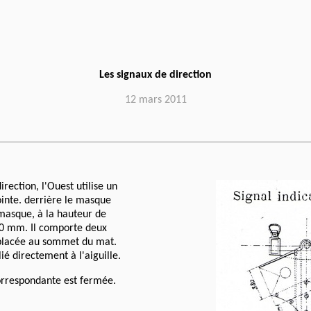
Les signaux de direction
12 mars 2011
rection, l'Ouest utilise un
nte. derrière le masque
masque, à la hauteur de
80 mm. Il comporte deux
e placée au sommet du mat.
é directement à l'aiguille.
 correspondante est fermée.